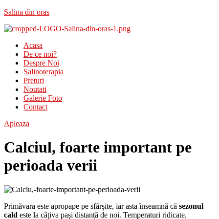
Salina din oras
Acasa
De ce noi?
Despre Noi
Salinoterapia
Preturi
Noutati
Galerie Foto
Contact
Apleaza
Calciul, foarte important pe
perioada verii
Primăvara este apropape pe sfârșite, iar asta înseamnă că
sezonul
cald
este la câțiva pași distanță de noi. Temperaturi ridicate,