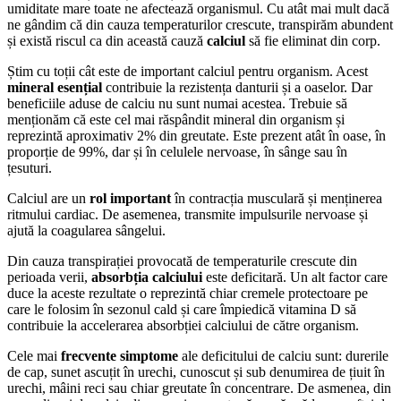
umiditate mare toate ne afectează organismul. Cu atât mai mult dacă
ne gândim că din cauza temperaturilor crescute, transpirăm abundent
și există riscul ca din această cauză
calciul
să fie eliminat din corp.
Știm cu toții cât este de important calciul pentru organism. Acest
mineral esențial
contribuie la rezistența danturii și a oaselor. Dar
beneficiile aduse de calciu nu sunt numai acestea. Trebuie să
menționăm că este cel mai răspândit mineral din organism și
reprezintă aproximativ 2% din greutate. Este prezent atât în oase, în
proporție de 99%, dar și în celulele nervoase, în sânge sau în
țesuturi.
Calciul are un
rol important
în contracția musculară și menținerea
ritmului cardiac. De asemenea, transmite impulsurile nervoase și
ajută la coagularea sângelui.
Din cauza transpirației provocată de temperaturile crescute din
perioada verii,
absorbția calciului
este deficitară. Un alt factor care
duce la aceste rezultate o reprezintă chiar cremele protectoare pe
care le folosim în sezonul cald și care împiedică vitamina D să
contribuie la accelerarea absorbției calciului de către organism.
Cele mai
frecvente simptome
ale deficitului de calciu sunt: durerile
de cap, sunet ascuțit în urechi, cunoscut și sub denumirea de țiuit în
urechi, mâini reci sau chiar greutate în concentrare. De asmenea, din