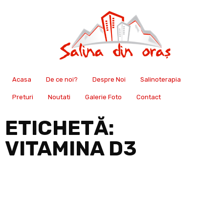
Acasa
De ce noi?
Despre Noi
Salinoterapia
Preturi
Noutati
Galerie Foto
Contact
ETICHETĂ:
VITAMINA D3