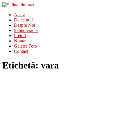
Acasa
De ce noi?
Despre Noi
Salinoterapia
Preturi
Noutati
Galerie Foto
Contact
Etichetă:
vara