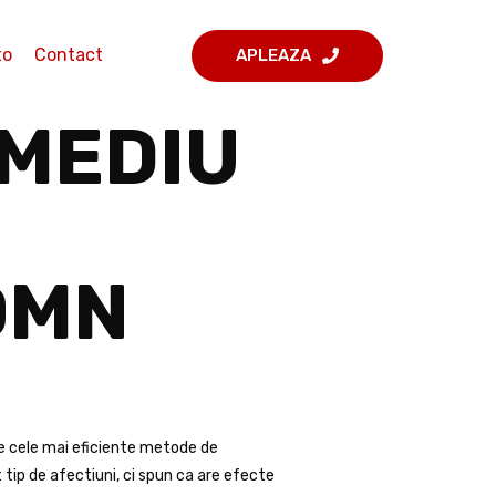
to
Contact
APLEAZA
EMEDIU
OMN
e cele mai eficiente metode de
 tip de afectiuni, ci spun ca are efecte