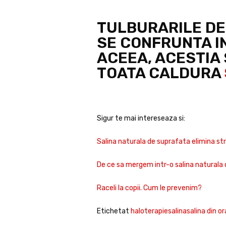
TULBURARILE DE
SE CONFRUNTA IN
ACEEA, ACESTIA
TOATA CALDURA
Sigur te mai intereseaza si:
Salina naturala de suprafata elimina str
De ce sa mergem intr-o salina
naturala
Raceli la copii. Cum le prevenim?
Etichetat
haloterapie
salina
salina din or