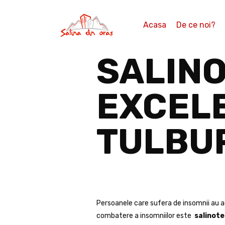
Acasa
De ce noi?
SALINO
EXCEL
TULBU
Persoanele care sufera de insomnii au 
combatere a insomniilor este
salinote