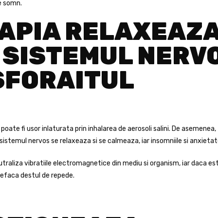
de somn.
APIA RELAXEAZ
SISTEMUL NERVO
SFORAITUL
oate fi usor inlaturata prin inhalarea de aerosoli salini. De asemenea, 
, sistemul nervos se relaxeaza si se calmeaza, iar insomniile si anxieta
traliza vibratiile electromagnetice din mediu si organism, iar daca es
refaca destul de repede.