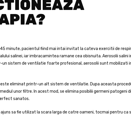
CTIONEAZA
APIA?
5 minute, pacientul fiind mai intai invitat la cateva exercitii de respi
ului salinei, iar imbracamintea ramane cea obisnuita. Aerosolii salini i
tr-un sistem de ventilatie foarte profesional, aerosolii sunt mobilizati 
at este eliminat printr-un alt sistem de ventilatie. Dupa aceasta proce
mediul unor filtre. In acest mod, se elimina posibilii germeni patogeni d
perfect sanatos.
juns sa fie utilizat la scara larga de catre oameni, tocmai pentru ca 