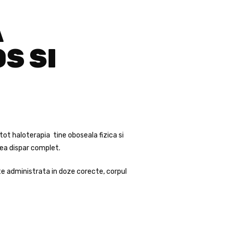
A
S SI
tot haloterapia tine oboseala fizica si
tea dispar complet.
te administrata in doze corecte, corpul