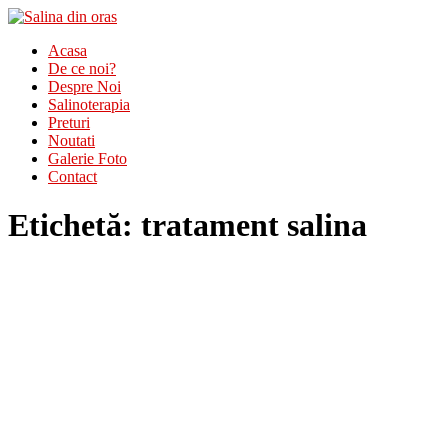
Acasa
De ce noi?
Despre Noi
Salinoterapia
Preturi
Noutati
Galerie Foto
Contact
Etichetă:
tratament salina