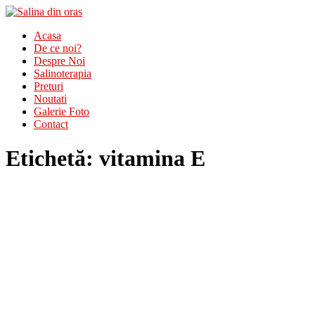
Acasa
De ce noi?
Despre Noi
Salinoterapia
Preturi
Noutati
Galerie Foto
Contact
Etichetă:
vitamina E