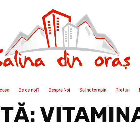
casa
De ce noi?
Despre Noi
Salinoterapia
Preturi
TĂ:
VITAMIN