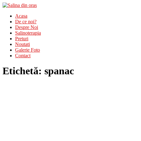
Acasa
De ce noi?
Despre Noi
Salinoterapia
Preturi
Noutati
Galerie Foto
Contact
Etichetă:
spanac