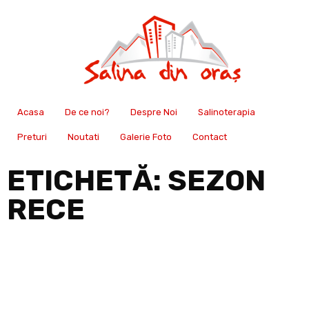
Acasa
De ce noi?
Despre Noi
Salinoterapia
Preturi
Noutati
Galerie Foto
Contact
ETICHETĂ:
SEZON
RECE