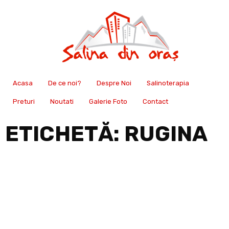
Acasa
De ce noi?
Despre Noi
Salinoterapia
Preturi
Noutati
Galerie Foto
Contact
ETICHETĂ:
RUGINA