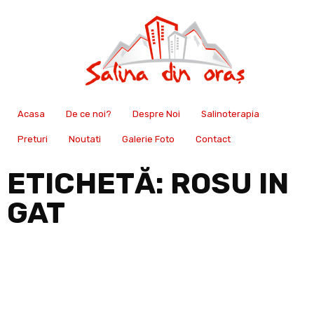
Acasa
De ce noi?
Despre Noi
Salinoterapia
Preturi
Noutati
Galerie Foto
Contact
ETICHETĂ:
ROSU IN
GAT