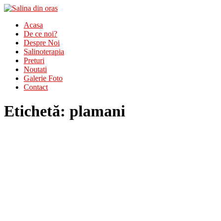
Acasa
De ce noi?
Despre Noi
Salinoterapia
Preturi
Noutati
Galerie Foto
Contact
Etichetă:
plamani