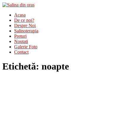
Acasa
De ce noi?
Despre Noi
Salinoterapia
Preturi
Noutati
Galerie Foto
Contact
Etichetă:
noapte