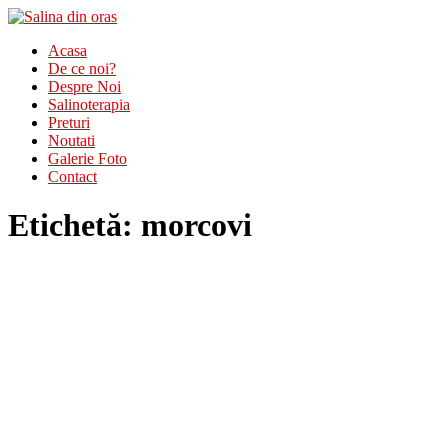
Acasa
De ce noi?
Despre Noi
Salinoterapia
Preturi
Noutati
Galerie Foto
Contact
Etichetă:
morcovi