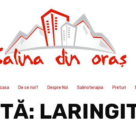
casa
De ce noi?
Despre Noi
Salinoterapia
Preturi
ETĂ:
LARINGI