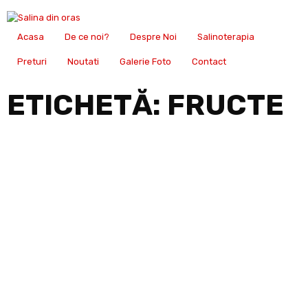
Acasa
De ce noi?
Despre Noi
Salinoterapia
Preturi
Noutati
Galerie Foto
Contact
ETICHETĂ:
FRUCTE