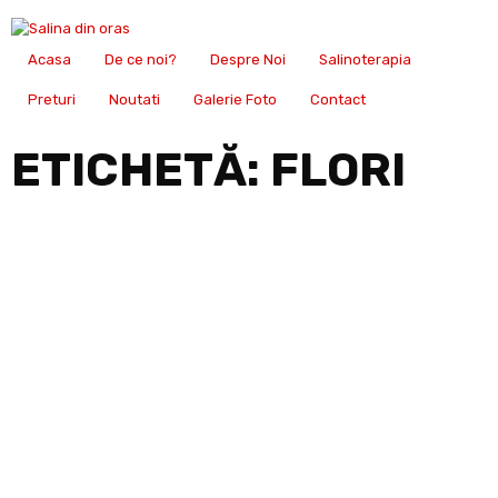
Acasa
De ce noi?
Despre Noi
Salinoterapia
Preturi
Noutati
Galerie Foto
Contact
ETICHETĂ:
FLORI