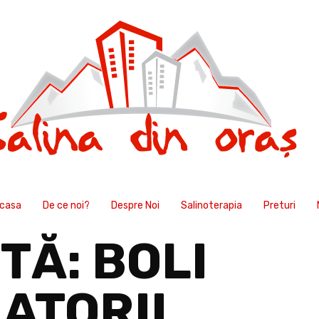
casa
De ce noi?
Despre Noi
Salinoterapia
Preturi
ETĂ:
BOLI
ATORII