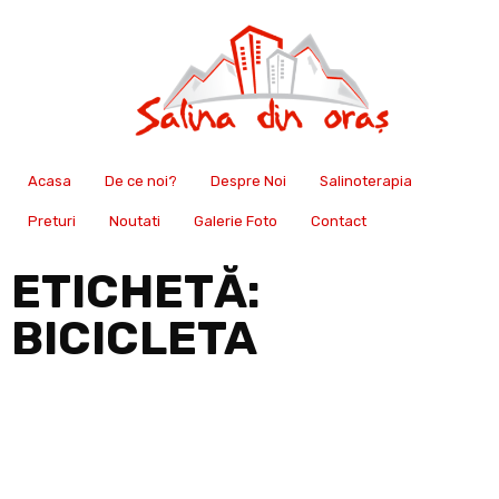
Acasa
De ce noi?
Despre Noi
Salinoterapia
Preturi
Noutati
Galerie Foto
Contact
ETICHETĂ:
BICICLETA