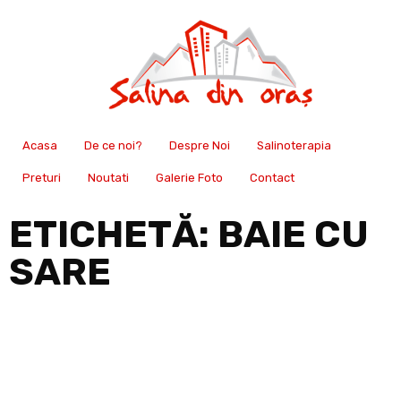
Acasa
De ce noi?
Despre Noi
Salinoterapia
Preturi
Noutati
Galerie Foto
Contact
ETICHETĂ:
BAIE CU
SARE