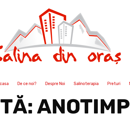
casa
De ce noi?
Despre Noi
Salinoterapia
Preturi
TĂ:
ANOTIMP