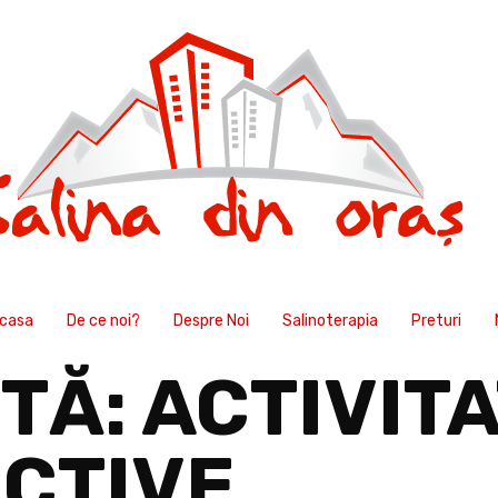
casa
De ce noi?
Despre Noi
Salinoterapia
Preturi
TĂ:
ACTIVITA
CTIVE