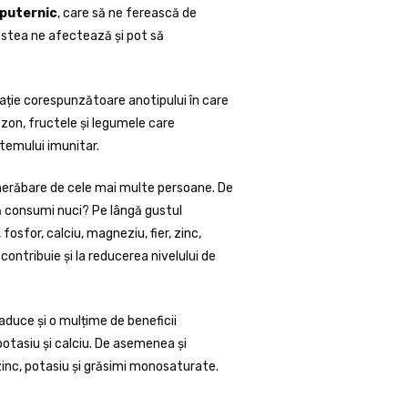
 puternic
, care să ne ferească de
estea ne afectează și pot să
ție corespunzătoare anotipului în care
ezon, fructele și legumele care
stemului imunitar.
nerăbare de cele mai multe persoane. De
să consumi nuci? Pe lângă gustul
osfor, calciu, magneziu, fier, zinc,
 contribuie și la reducerea nivelului de
duce și o mulțime de beneficii
 potasiu și calciu. De asemenea și
inc, potasiu și grăsimi monosaturate.