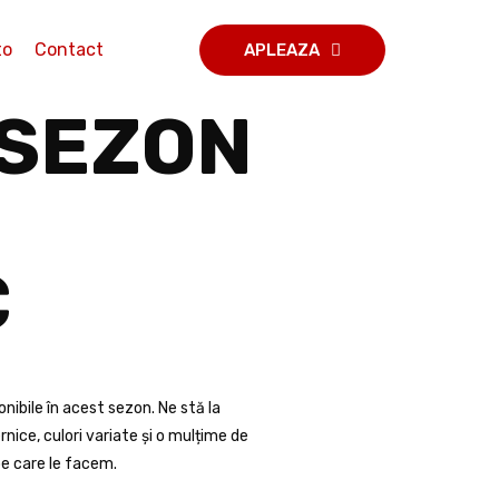
to
Contact
APLEAZA
 SEZON
C
ibile în acest sezon. Ne stă la
nice, culori variate și o mulțime de
pe care le facem.