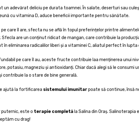
unt un adevărat deliciu pe durata toamnei. În salate, deserturi sau culeși
eună cu vitamina D, aduce beneficii importante pentru sănătate.
pe care îl are, sfecta nu se află în topul preferințelor printre aliment
. Sfecla are un conținut ridicat de mangan, care contribuie la producț
n eliminarea radicalilor liberi și a vitaminei C, aliatul perfect în lupta c
ndabil pe care îl au, aceste fructe contribuie laa menținerea unui nivel 
re, potasiu, magneziu și antioxidanți. Chiar dacă alegi să le consumi
și contribuie la o stare de bine generală.
 ajută la fortificarea
sistemului imunitar
poate să continue, însă no
.
 puternic, este o
terapie completă
la Salina din Oraș. Salinoterapia 
șteptăm cu drag!