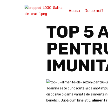
Acasa
De ce noi?
TOP 5 
PENTRU
IMUNIT
Toamna este cunoscută și ca anotimpul r
dispoziție o gamă variată de alimente na
beneficii. După cum bine știți,
alimenta