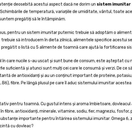
 atenție deosebită acestui aspect dacă ne dorim un
sistem imunitar
 Schimbările de temperatură, variațiile de umiditate, vântul, toate ac
suntem pregătiți să le întâmpinăm.
s, pentru un sistem imunitar puternic trebuie să adoptăm o alimenta
 trebuie să introducem în dieta zilnică, alimentele specifice acestui s
 pregătit o listă cu 5 alimente de toamnă care ajută la fortificarea si
 în care nucile s-au uscat și sunt bune de consum, este așteptat cu 
fie suficientă și atunci sunt mulți cei care le consumă și verzi. De ce 
antă de antioxidanți și au un conținut important de proteine, potasiu, f
B2, B6), fibre. Pe lângă plusul pe care îl aduc sistemului imunitar acestea
ativ pentru toamnă. Cu gustul intens și aroma îmbietoare, dovleacul a
 fibre, antioxidanți, minerale, vitamine, sodiu, fier, magneziu, fosfor,
ubstanțe importante pentru întărirea sistemului imunitar: Omega 6, z
lăcintă cu dovleac?