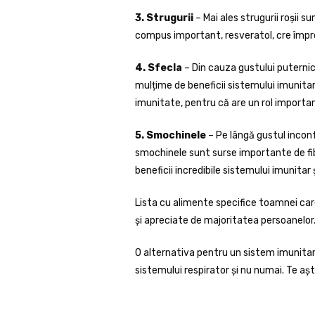
3. Strugurii
– Mai ales strugurii roșii s
compus important, resveratol, cre împr
4. Sfecla
– Din cauza gustului puternic 
mulțime de beneficii sistemului imunitar
imunitate, pentru că are un rol important î
5. Smochinele
– Pe lângă gustul inconfu
smochinele sunt surse importante de fib
beneficii incredibile sistemului imunitar 
Lista cu alimente specifice toamnei care
și apreciate de majoritatea persoanelor
O alternativa pentru un sistem imunitar
sistemului respirator și nu numai. Te a