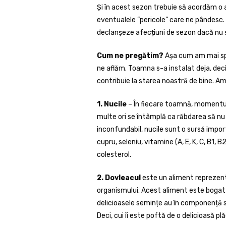
Și în acest sezon trebuie să acordăm o
eventualele ”pericole” care ne pândesc.
declanșeze afecțiuni de sezon dacă nu 
Cum ne pregătim?
Așa cum am mai spu
ne aflăm. Toamna s-a instalat deja, deci
contribuie la starea noastră de bine. Am
1. Nucile
– În fiecare toamnă, momentul
multe ori se întâmplă ca răbdarea să nu 
inconfundabil, nucile sunt o sursă import
cupru, seleniu, vitamine (A, E, K, C, B1, 
colesterol.
2. Dovleacul
este un aliment reprezent
organismului. Acest aliment este bogat în
delicioasele semințe au în componență s
Deci, cui îi este poftă de o delicioasă p