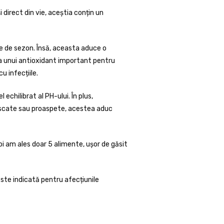
 direct din vie, aceștia conțin un
ele de sezon. Însă, aceasta aduce o
ia unui antioxidant important pentru
u infecțiile.
echilibrat al PH-ului. În plus,
 uscate sau proaspete, acestea aduc
i am ales doar 5 alimente, ușor de găsit
este indicată pentru afecțiunile