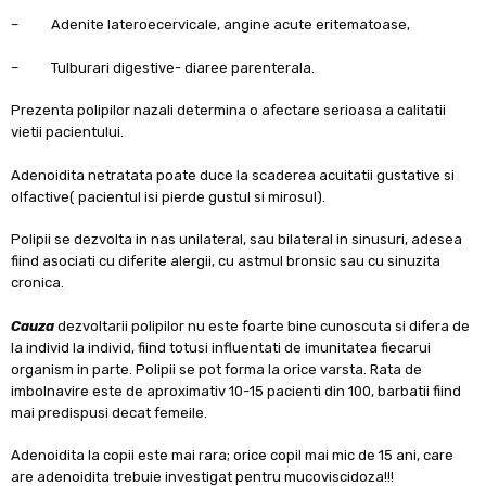
– Adenite lateroecervicale, angine acute eritematoase,
– Tulburari digestive- diaree parenterala.
Prezenta polipilor nazali determina o afectare serioasa a calitatii
vietii pacientului.
Adenoidita netratata poate duce la scaderea acuitatii gustative si
olfactive( pacientul isi pierde gustul si mirosul).
Polipii se dezvolta in nas unilateral, sau bilateral in sinusuri, adesea
fiind asociati cu diferite alergii, cu astmul bronsic sau cu sinuzita
cronica.
Cauza
dezvoltarii polipilor nu este foarte bine cunoscuta si difera de
la individ la individ, fiind totusi influentati de imunitatea fiecarui
organism in parte. Polipii se pot forma la orice varsta. Rata de
imbolnavire este de aproximativ 10-15 pacienti din 100, barbatii fiind
mai predispusi decat femeile.
Adenoidita la copii este mai rara; orice copil mai mic de 15 ani, care
are adenoidita trebuie investigat pentru mucoviscidoza!!!