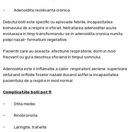
– Adenoidita recidivanta cronica.
Debutul bolii este specific cu episoade febrile, incapacitatea
bolnavului de a respire si sforait. Netratarea adenoiditei acuta
evolueaza in timp transformandu-se in adenoidita cronica numita
polipi nazali- formatiuni vegetative.
Pacientii care au aceasta afectiune respiratorie, dorm in mod
frecvent cu gura deschisa sforaind in timpul somnului.
Adenoidita este o inflamatie a cailor respiratorii aeriene superioare
obturand orificiile foselor nazale ducand astfel la incapacitatea
pacientului de a respira in mod normal.
Complicatiile bolii pot fi
:
– Otita medie;
– Rinobronsita;
– Laringite, traheite