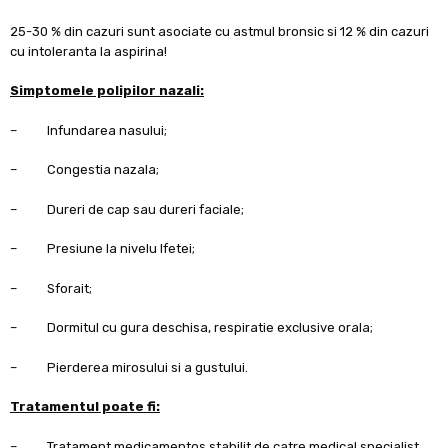
25-30 % din cazuri sunt asociate cu astmul bronsic si 12 % din cazuri
cu intoleranta la aspirina!
Simptomele polipilor nazali:
– Infundarea nasului;
– Congestia nazala;
– Dureri de cap sau dureri faciale;
– Presiune la nivelu lfetei;
– Sforait;
– Dormitul cu gura deschisa, respiratie exclusive orala;
– Pierderea mirosului si a gustului.
Tratamentul poate fi:
– Tratament medicamentos stabilit de catre medical specialist