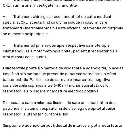
ORL in urma unei investigateii amanuntite;
– Tratament chirurgical recomandat tot de catre medical
specialist ORL, acesta fiind ca ultima solutie in cazul in care
tratamentul medicamentos nu este eficient. Interventia chirurgicala
se numeste polipectomie;
– Tratamentul prin haloterapie, respective salinoterapie,
inlaturandu-se simptomatologia rinitei, pacientul recapatandu-si
atat mirosul cat si gustul.
Haloterapia
poate fi o metoda de vindecare a adenoiditei, in acelasi
timp fiind si o metoda de preventie deoarece sarea are un efect
bacteriostatic. Particulele de sare au o incarcatura negativa
considerabila cuprinsa intre 6-10 nk/ mc, iar suprafata cailor
respiratorii au o usoara incarcatura electrica pozitiva.
Din aceasta cauza microparticulele de sare au capacitatea de a
patrunde in sistemul respirator si de a se lega de epiteliul cailor
respiratorii ajutand la “ curatirea” lor.
Simptomele adenoiditei pot fi destul de iritative si pot afecta foarte